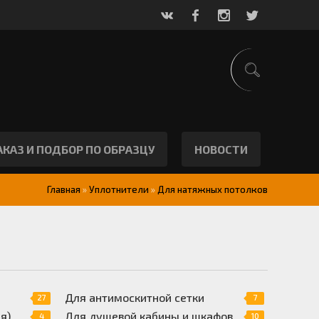
КАЗ И ПОДБОР ПО ОБРАЗЦУ
НОВОСТИ
Главная
»
Уплотнители
»
Для натяжных потолков
Для антимоскитной сетки
27
7
я)
Для душевой кабины и шкафов
4
10