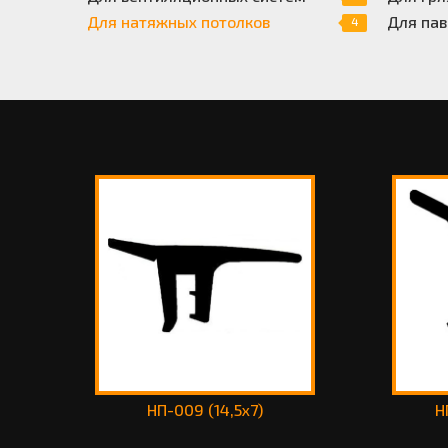
Для натяжных потолков
Для пав
4
НП-009 (14,5x7)
Н