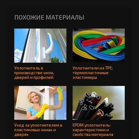
ПОХОЖИЕ МАТЕРИАЛЫ
Уплотнитель в производ
Уплотнитель в
Уплотнители из TPE:
производстве окон,
термопластичные
дверей и профилей
эластомеры
Уход за уплотнителем в
Уход за уплотнителем в
EPDM уплотнитель:
пластиковых окнах и
характеристики и
дверях
свойства материала